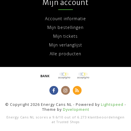
Mijn account
Account informatie
Mijn bestellingen
Mijn tickets
Mijn verlanglijst
Alle producten
© Copyright 2026 Energy Cans NL - Powered by
Lightspeed
-
Theme by
Dyvelopment
Energy Cans NL
scores a
9.6
/
10
out of
6.273
klantbeoordelingen
at
Trusted Shops