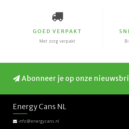
GOED VERPAKT
SN
Met zorg verpakt
B
Abonneer je op onze nieuwsbri
Energy Cans NL
info@energycans.nl