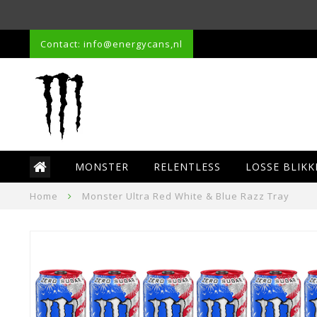
Contact: info@energycans,nl
MONSTER
RELENTLESS
LOSSE BLIKK
Home
Monster Ultra Red White & Blue Razz Tray