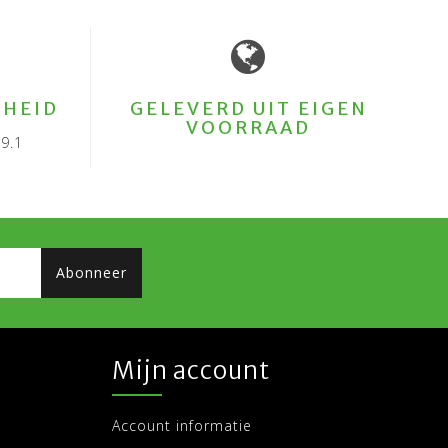
HEID
GELEVERD UIT EIGEN
VOORRAAD
9.1
Abonneer
Mijn account
Account informatie