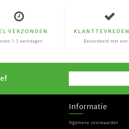
EL VERZONDEN
KLANTTEVREDEN
innen 1-3 werkdagen
Beoordeeld met een 
ef
Informatie
Algemene voorwaarden