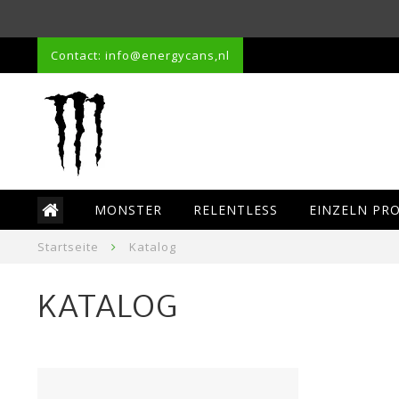
Contact: info@energycans,nl
MONSTER
RELENTLESS
EINZELN PR
Startseite
Katalog
KATALOG