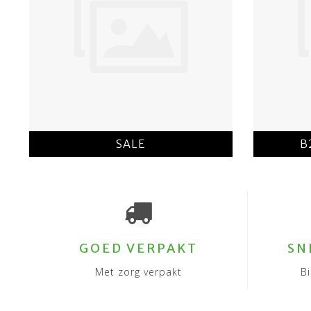
SALE
B
GOED VERPAKT
SN
Met zorg verpakt
B