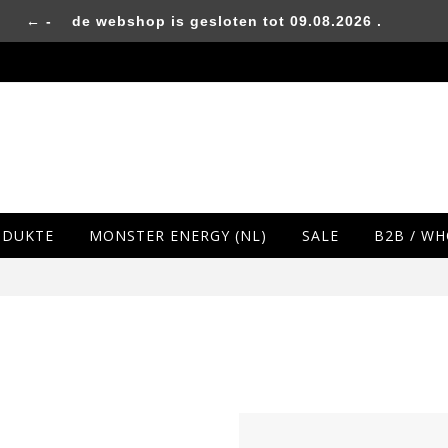
← -
de webshop is gesloten tot 09.08.2026 .
ODUKTE
MONSTER ENERGY (NL)
SALE
B2B / W