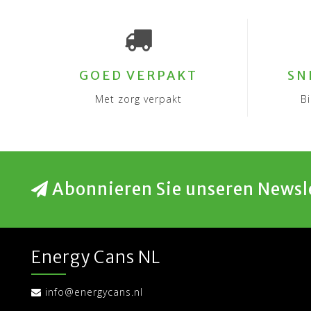
GOED VERPAKT
SN
Met zorg verpakt
B
Abonnieren Sie unseren Newsl
Energy Cans NL
info@energycans.nl