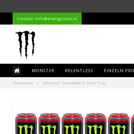
Contact: info@energycans,nl
MONSTER
RELENTLESS
EINZELN PR
Startseite
Monster Strawberry Shot Tray