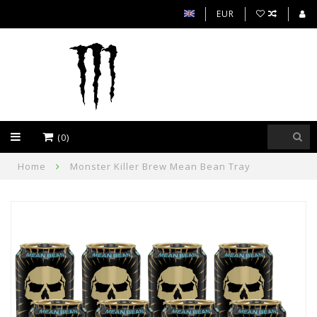
EUR
(0)
Home
Monster Killer Brew Mean Bean Tray