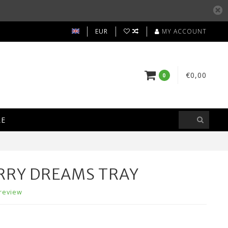
EUR
MY ACCOUNT
€0,00
0
LE
RY DREAMS TRAY
review