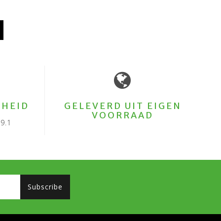
HEID
GELEVERD UIT EIGEN
VOORRAAD
9.1
Subscribe