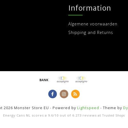
Information
Algemene voorwaarden
Shipping and Returns
ht 2026 Monster Store EU - Powered by
Lightspeed
- Theme by
Dy
Energy Cans NL
scores a
9.6
/
10
out of
6.273
reviews at
Trusted Shops