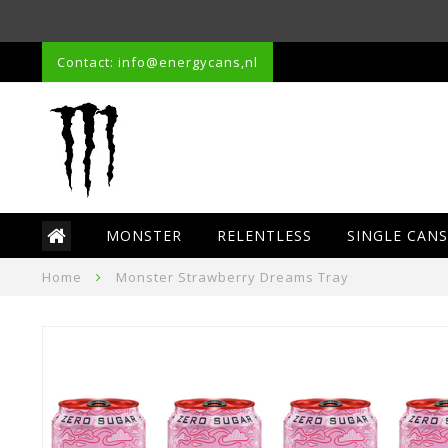
Contact: info@energycans,nl
MONSTER
RELENTLESS
SINGLE CANS
Home
Monster Strawberry Dreams Tray