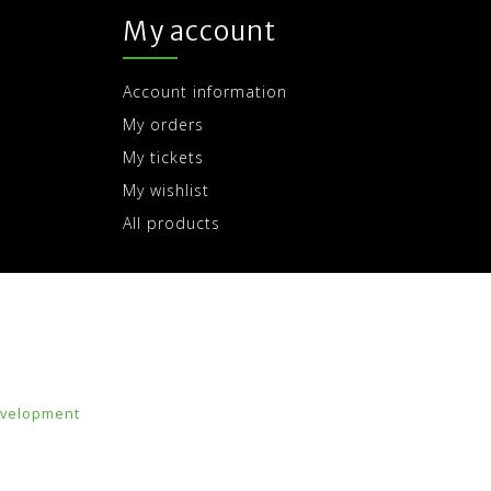
My account
Account information
My orders
My tickets
My wishlist
All products
velopment