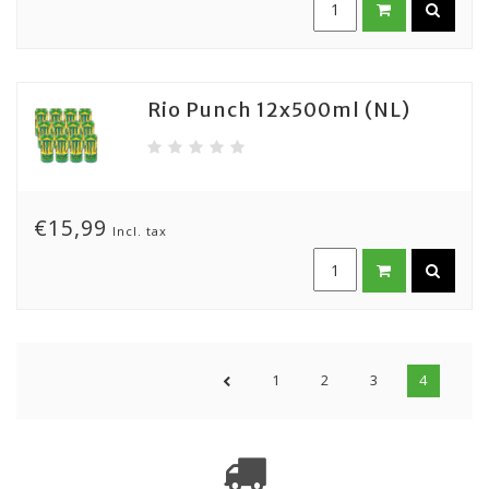
Rio Punch 12x500ml (NL)
€15,99
Incl. tax
1
2
3
4