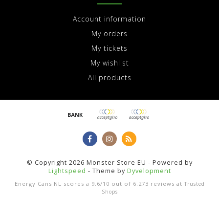
Account information
My orders
My tickets
My wishlist
All products
© Copyright 2026 Monster Store EU - Powered by
Lightspeed
- Theme by
Dyvelopment
Energy Cans NL
scores a
9.6
/
10
out of
6.273
reviews at
Trusted
Shops