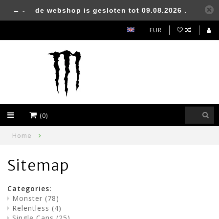
← -
de webshop is gesloten tot 09.08.2026 .
EUR
(0)
Home
Sitemap
Categories:
Monster
(78)
Relentless
(4)
Single Cans
(25)